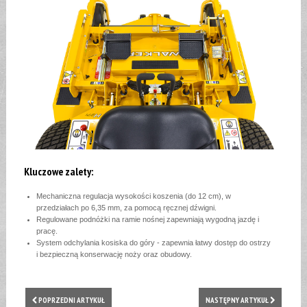
Kluczowe zalety:
Mechaniczna regulacja wysokości koszenia (do 12 cm), w
przedziałach po 6,35 mm, za pomocą ręcznej dźwigni.
Regulowane podnóżki na ramie nośnej zapewniają wygodną jazdę i
pracę.
System odchylania kosiska do góry - zapewnia łatwy dostęp do ostrzy
i bezpieczną konserwację noży oraz obudowy.
POPRZEDNI ARTYKUŁ
NASTĘPNY ARTYKUŁ