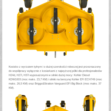
Kosisko z wyrzutem tylnym i o dużej szerokości roboczej jest przeznaczony
do współpracy wyłącznie z kosiarkami z najwyższej półki dla profesjonalistów
H24d, H27i, H37i wyposażonymi w silniki dużej mocy: Kohler Diesel
KDW1003 (moc maks. 23,7 KM) i silniki na benzynę Kohler EFI ECH749 (moc
maks. 26,5 KM) oraz Briggs&Stratton Vanguard EFI Big Block (moc maks. 37
KM).