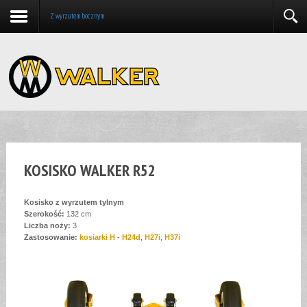
Z wyrzutem bocznym
KOSISKO WALKER R52
Kosisko z wyrzutem tylnym
Szerokość:
132 cm
Liczba noży:
3
Zastosowanie:
kosiarki H
-
H24d
,
H27i
,
H37i